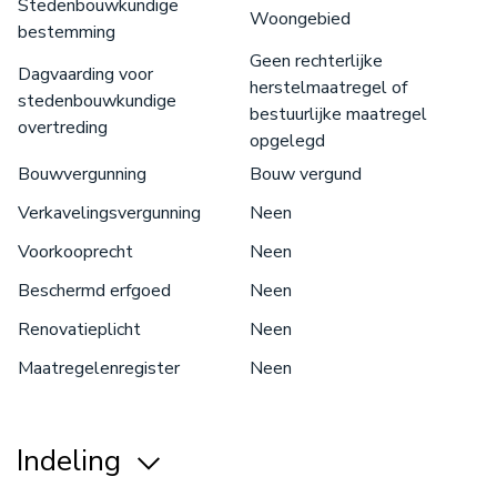
Stedenbouwkundige
Woongebied
bestemming
Geen rechterlijke
Dagvaarding voor
herstelmaatregel of
stedenbouwkundige
bestuurlijke maatregel
overtreding
opgelegd
Bouwvergunning
Bouw vergund
Verkavelingsvergunning
Neen
Voorkooprecht
Neen
Beschermd erfgoed
Neen
Renovatieplicht
Neen
Maatregelenregister
Neen
Indeling